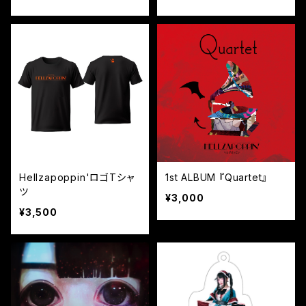
Hellzapoppin'ロゴTシャ
1st ALBUM 『Quartet』
ツ
¥3,000
¥3,500