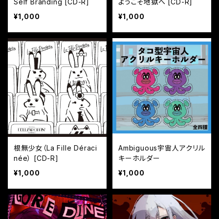
Self Branding [CD-R]
ようこそ地獄へ [CD-R]
¥1,000
¥1,000
根無少女（La Fille Déraci
Ambiguous宇宙人アクリル
née） [CD-R]
キーホルダー
¥1,000
¥1,000